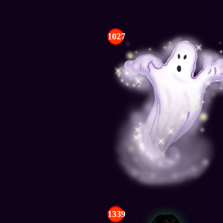
1027
1339