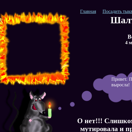
Главная
Посадить тык
Шалт
В
4 
Привет. П
выросла!
О нет!!! Слишко
мутировала и п