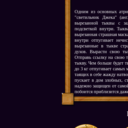
Одним из основных атриб
"светильник Джека" (англ
вырезанной тыквы с за
подсветкой внутри. Тыкв
вырезанная страшная маска
внутри отпугивает нечи
вырезанные в тыкве ст
духов. Вырасти свою тык
Отправь ссылку на свою 
тыкву. Чем больше будет т
до 3 кг отпугивает самых 
таящих в себе жажду натвор
пускает в дом злобных, с
надежно защищен от самой
побоится приблизится даж