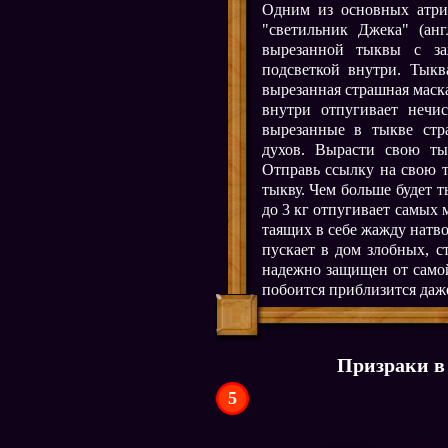
Одним из основных атриб
"светильник Джека" (англ
вырезанной тыквы с за
подсветкой внутри. Тыкв
вырезанная страшная маска
внутри отпугивает нечи
вырезанные в тыкве ст
духов. Вырасти свою тык
Отправь ссылку на свою 
тыкву. Чем больше будет т
до 3 кг отпугивает самых 
таящих в себе жажду натвор
пускает в дом злобных, с
надежно защищен от самой
побоится приблизится даж
Призраки в
5