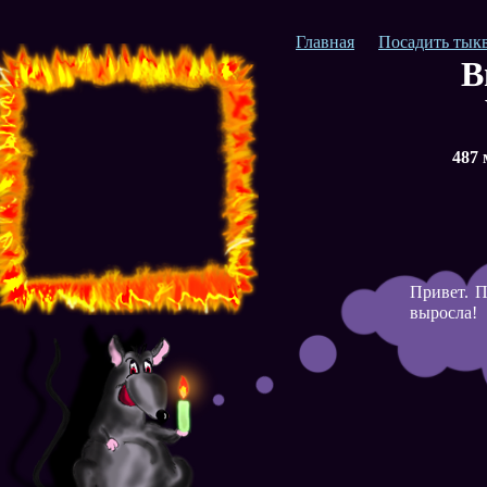
Главная
Посадить тык
В
487 
Привет. П
выросла!