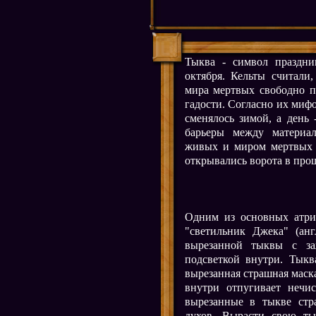
Тыква - символ праздни
октября. Кельты считали
мира мертвых свободно п
гадости. Согласно их мифо
сменялось зимой, а день 
барьеры между материа
живых и миром мертвых 
открывались ворота в про
Одним из основных атриб
"светильник Джека" (англ
вырезанной тыквы с за
подсветкой внутри. Тыкв
вырезанная страшная маска
внутри отпугивает нечи
вырезанные в тыкве ст
духов. Вырасти свою тык