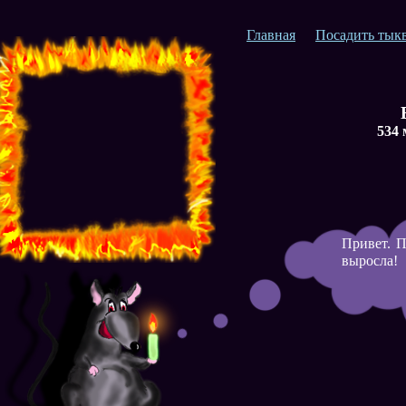
Главная
Посадить тык
534 
Привет. П
выросла!