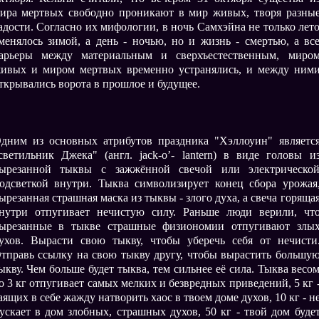
ира мертвых свободно проникают в мир живых, творя разны
адости. Согласно их мифологии, в ночь Самхэйна не только лет
менялось зимой, а день - ночью, но и жизнь - смертью, а вс
арьеры между материальным и сверхъестественным, миро
ивых и миром мертвых временно устранялись, и между ним
ткрывались ворота в прошлое и будущее.
дним из основных атрибутов праздника "Хэллоуин" являетс
светильник Джека" (англ. jack-o’- lantern) в виде головы и
ырезанной тыквы с зажжённой свечой или электрическо
одсветкой внутри. Тыква символизирует конец сбора урожая
ырезанная страшная маска из тыквы - злого духа, а свеча горяща
нутри отпугивает нечистую силу. Раньше люди верили, чт
ырезанные в тыкве страшные физиономии отпугивают злы
ухов. Вырасти свою тыкву, чтобы уберечь себя от нечисти
тправь ссылку на свою тыкву другу, чтобы вырастить большу
ыкву. Чем больше будет тыква, тем сильнее её сила. Тыква весо
о 3 кг отпугивает самых мелких и безвредных приведений, 5 кг 
аящих в себе жажду натворить хаос в твоем доме духов, 10 кг - н
ускает в дом злобных, страшных духов, 50 кг - твой дом буде