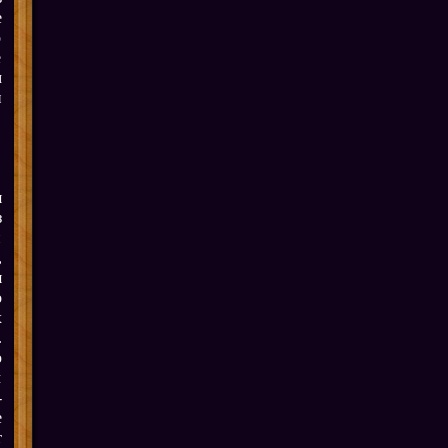
е
о
е
м
и
я
з
й
,
я
о
х
.
ю
м
-
е
т