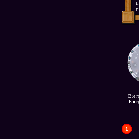
н
п
Вы п
Брод
1