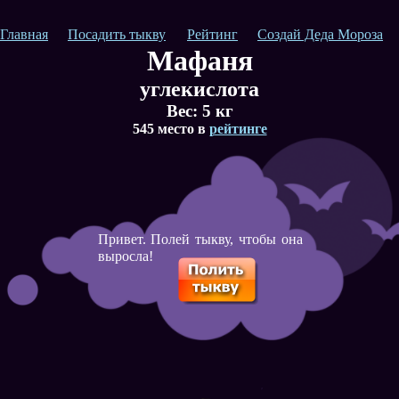
Главная
Посадить тыкву
Рейтинг
Создай Деда Мороза
Мафаня
углекислота
Вес:
5
кг
545 место в
рейтинге
Привет. Полей тыкву, чтобы она
выросла!