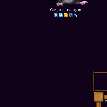
Сохрани ссылку в:
Т
о