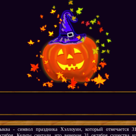
ыква - символ праздника Хэллоуин, который отмечается 3
ктября. Кельты считали, что вечером 31 октября существа и