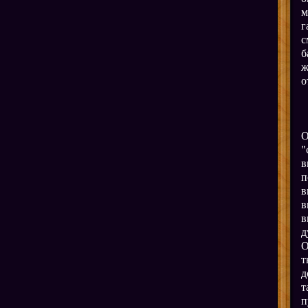
м
г
с
б
ж
о
О
"
в
п
в
в
в
д
О
т
д
т
п