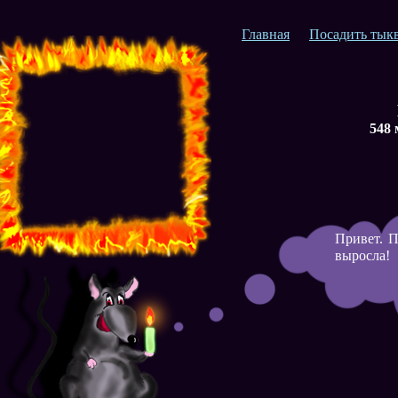
Главная
Посадить тык
548 
Привет. П
выросла!