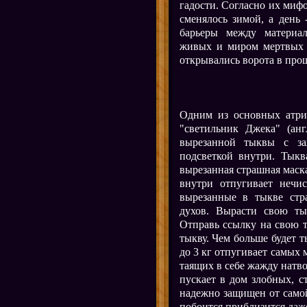
гадости. Согласно их мифо
сменялось зимой, а день 
барьеры между материа
живых и миром мертвых 
открывались ворота в про
Одним из основных атриб
"светильник Джека" (англ
вырезанной тыквы с за
подсветкой внутри. Тыкв
вырезанная страшная маска
внутри отпугивает нечи
вырезанные в тыкве ст
духов. Вырасти свою тык
Отправь ссылку на свою 
тыкву. Чем больше будет т
до 3 кг отпугивает самых 
таящих в себе жажду натвор
пускает в дом злобных, с
надежно защищен от самой
побоится приблизится даж