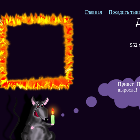
Главная
Посадить тык
552 
Привет. П
выросла!