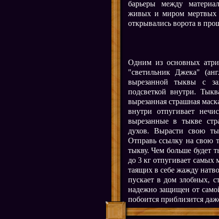
барьеры между материа
живых и миром мертвых 
открывались ворота в про
Одним из основных атриб
"светильник Джека" (англ
вырезанной тыквы с за
подсветкой внутри. Тыкв
вырезанная страшная маска
внутри отпугивает нечи
вырезанные в тыкве ст
духов. Вырасти свою тык
Отправь ссылку на свою 
тыкву. Чем больше будет т
до 3 кг отпугивает самых 
таящих в себе жажду натвор
пускает в дом злобных, с
надежно защищен от самой
побоится приблизится даж