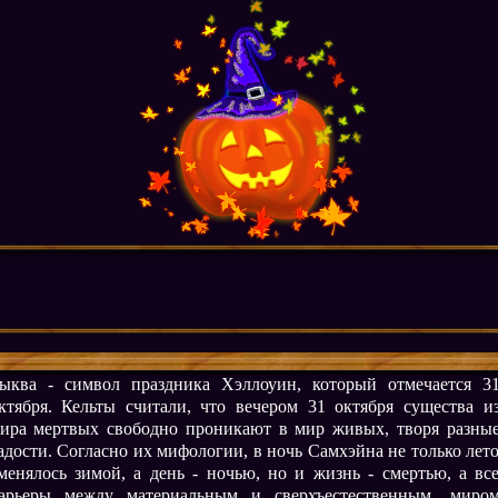
ыква - символ праздника Хэллоуин, который отмечается 3
ктября. Кельты считали, что вечером 31 октября существа и
ира мертвых свободно проникают в мир живых, творя разны
адости. Согласно их мифологии, в ночь Самхэйна не только лет
менялось зимой, а день - ночью, но и жизнь - смертью, а вс
арьеры между материальным и сверхъестественным, миро