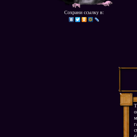
Сохрани ссылку в:
Т
о
м
г
с
б