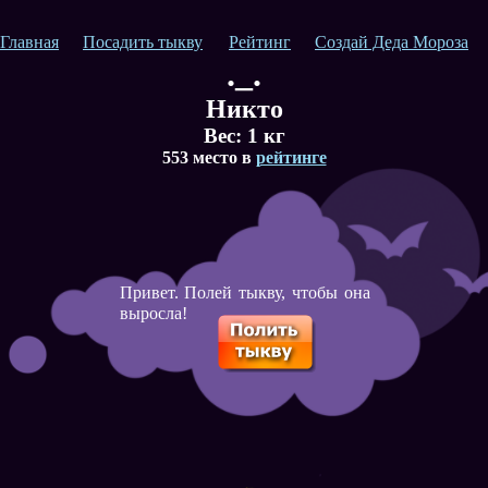
Главная
Посадить тыкву
Рейтинг
Создай Деда Мороза
._.
Никто
Вес:
1
кг
553 место в
рейтинге
Привет. Полей тыкву, чтобы она
выросла!