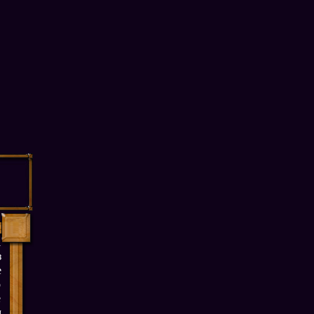
1
з
е
о
е
м