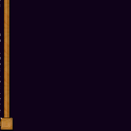
и
я
з
й
,
я
о
х
.
ю
м
-
е
т
е