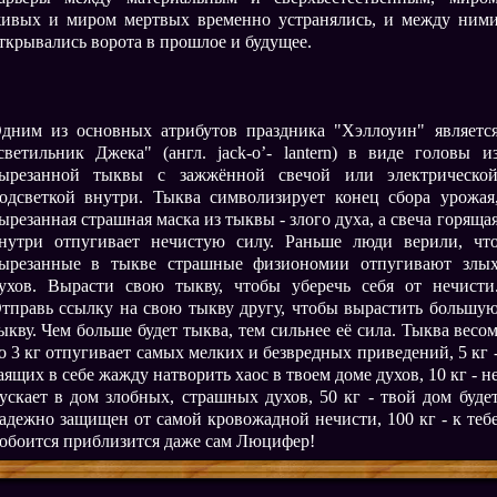
ивых и миром мертвых временно устранялись, и между ним
ткрывались ворота в прошлое и будущее.
дним из основных атрибутов праздника "Хэллоуин" являетс
светильник Джека" (англ. jack-o’- lantern) в виде головы и
ырезанной тыквы с зажжённой свечой или электрическо
одсветкой внутри. Тыква символизирует конец сбора урожая
ырезанная страшная маска из тыквы - злого духа, а свеча горяща
нутри отпугивает нечистую силу. Раньше люди верили, чт
ырезанные в тыкве страшные физиономии отпугивают злы
ухов. Вырасти свою тыкву, чтобы уберечь себя от нечисти
тправь ссылку на свою тыкву другу, чтобы вырастить большу
ыкву. Чем больше будет тыква, тем сильнее её сила. Тыква весо
о 3 кг отпугивает самых мелких и безвредных приведений, 5 кг 
аящих в себе жажду натворить хаос в твоем доме духов, 10 кг - н
ускает в дом злобных, страшных духов, 50 кг - твой дом буде
адежно защищен от самой кровожадной нечисти, 100 кг - к теб
обоится приблизится даже сам Люцифер!