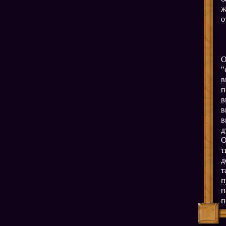
ж
о
О
"
в
п
в
в
в
д
О
т
д
т
п
н
п