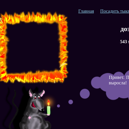
Главная
Посадить тык
до
543
Привет. П
выросла!