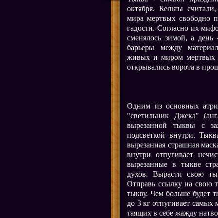
октября. Кельты считали
мира мертвых свободно п
гадости. Согласно их мифо
сменялось зимой, а день 
барьеры между материа
живых и миром мертвых 
открывались ворота в про
Одним из основных атриб
"светильник Джека" (англ
вырезанной тыквы с за
подсветкой внутри. Тыкв
вырезанная страшная маска
внутри отпугивает нечи
вырезанные в тыкве ст
духов. Вырасти свою тык
Отправь ссылку на свою 
тыкву. Чем больше будет т
до 3 кг отпугивает самых 
таящих в себе жажду натвор