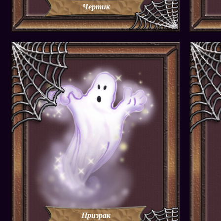
Чертик
Призрак