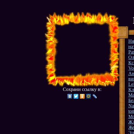
Ня
на
Ра
Ол
Кс
Vo
Ан
ви
Le
Сохрани ссылку в:
Кл
Ma
Бе
Na
to
Мо
Ж
Же
Эл