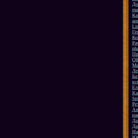
До
ma
Ка
ан
Li
Ге
Ко
Ра
ph
Пр
Ol
Ma
Ле
Ба
юл
Ел
Ka
Spl
Ре
An
на
Да
Да
На
Ю