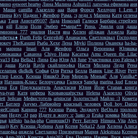
мино
ஐsweet heartஐ
Лина Малина
Ashura11
лапочка ефимова
аня
Маша
camilla
Азaзелло
ааа
Варя
Форси
Хеллуин
I Lem I
трина
Куу
Надюн )
Женфор
Рама.
:з
леди x
Марина
Катя
селена
ька
Таня
Анюта99107
Лада
Николай
Галюся
Барбара стрейзен
na
gill
Елиза
Поля
Эмбер
**мира**
Рина.
Эмили
оля
даша
рмионна 777
эмалия
Настя
яна
Хелен
айджан
Анжела
Raito
нфетка♦
Darth Felis
Сергей46
Ананасик.
Светлокрыл
Господин
чокеч
TheKasumi
Рыба Хехе
Лена
Miyki
Полина
Оканека
ha-ha-
a
марина
Imari
Аля
Женфор
Ольга
Вероника
Юляшка
омокашка
Саванна
Chiyo Hana
Касатка
Amu Queen the Lilac
iva13
Ева
Bella21
Лина
Ева
Юля
Ali
June
Участники соо Falena.)
i
даша
Rayla
Rayla
скайлино4ка
Настя
Милана
Леди
Рена
селапик
dkdkdk
Софья
Оля
Ритка
Белла
Вавик
Line River
Ретт
тлер
Lюси.
Ксюша
НяшкО Рин
Мирель
МоньяГ
Аля
Vanilka*
я
Наташик-Класс
Белорусачка
Галюся
Saneka
marina_kud
Елиза
ена
Ёся
Предсказатель
Анастасия
Юлия
Йозе
Старая книга
va-tyan
Катя
нефера
Кровавошёрстка
Helena
Азaзелло
Olivia
ett
Зейсан
Мефистотель
aristocrat
Золотистый
Майло :3
Комета
тт Батлер
Анумэ Лабрюйер
красный человек
Doll boy Daron
gelConan
Карина
777
Ксюша
Рама.
Энджоуу
BeOn.ru
трололо
оми
Недзу :О
рар
Идите в жопу :с
Заяц :о
Eruka
хомяка
Melissa.
рья
kitfisto
ha-ha-pha
СинюшкО)
Ретт Батлер
Himura_Vita
Alex
ша))
Key
Ксюша Добина
Аня
Ксеня
Neka12
Аня
Хелена
Алиса
таше4ка
анжела
Светланко
Призрачная
Мария
Alekstraza
Ксения
ю
Ann-2002
Кристи
Ania202
Ева
Поляпа
Инари
Дуся
vasilisa