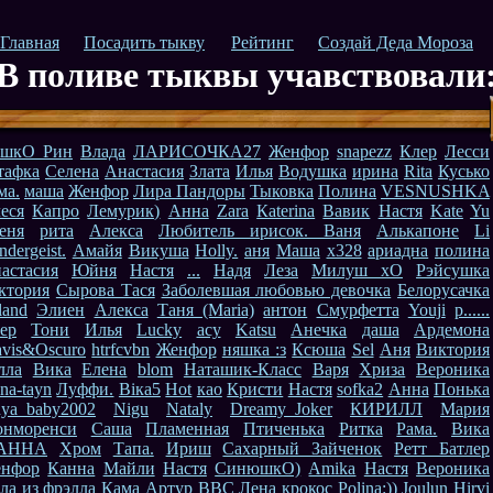
Главная
Посадить тыкву
Рейтинг
Создай Деда Мороза
В поливе тыквы учавствовали
шкО Рин
Влада
ЛАРИСОЧКА27
Женфор
snapezz
Клер
Лесси
тафка
Селена
Анастасия
Злата
Илья
Водушка
ирина
Rita
Кусько
ма.
маша
Женфор
Лира Пандоры
Тыковка
Полина
VESNUSHKA
еся
Капро
Лемурик)
Анна
Zara
Каterina
Вавик
Настя
Kate
Yu
еня
рита
Алекса
Любитель ирисок. Ваня
Алькапоне
Li
ndergeist.
Амайя
Викуша
Holly.
аня
Маша
х328
ариадна
полина
астасия
Юйня
Настя
...
Надя
Леза
Милуш хО
Рэйсушка
ктория
Сырова Тася
Заболевшая любовью девочка
Белорусачка
land
Элиен
Алекса
Таня (Maria)
антон
Смурфетта
Youji
р......
ер
Тони
Илья
Lucky
асу
Katsu
Анечка
даша
Ардемона
vis&Oscuro
htrfcvbn
Женфор
няшка :з
Ксюша
Sel
Аня
Виктория
лла
Вика
Елена
blom
Наташик-Класс
Варя
Хриза
Вероника
na-tayn
Луффи.
Віка5
Hot
као
Кристи
Настя
sofka2
Анна
Понька
nya_baby2002
Nigu
Nataly
Dreamy_Joker
КИРИЛЛ
Мария
нморенси
Саша
Пламенная
Птиченька
Ритка
Рама.
Вика
АННА
Хром
Тапа.
Ириш
Сахарный Зайченок
Ретт Батлер
нфор
Канна
Майли
Настя
СинюшкО)
Amika
Настя
Вероника
ла из фрэлла
Кама
Артур
ВВС
Лена
крокос
Polina:))
Joulun Hirvi