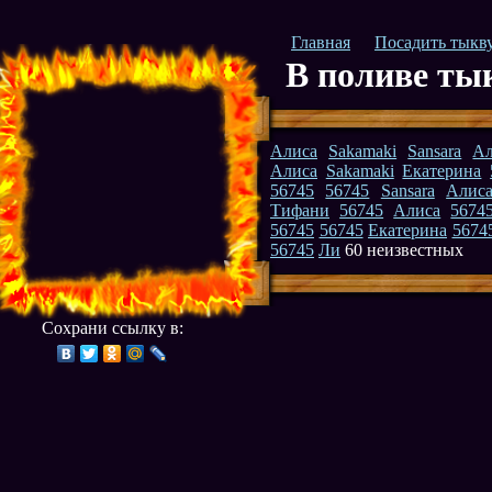
Главная
Посадить тыкв
В поливе ты
Алиса
Sakamaki
Sansara
Ал
Алиса
Sakamaki
Екатерина
56745
56745
Sansara
Алис
Тифани
56745
Алиса
5674
56745
56745
Екатерина
5674
56745
Ли
60 неизвестных
Сохрани ссылку в: