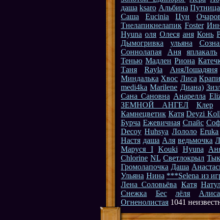
даша
ksaro
Альбина
Путница
Саша
Eucinia
Цун
Очаро
Тнелапикнелапик
Foster
Ин
Hyuna
оля
Олеся
аня
Конь
Дымогривка
ульяна
Созна
Соннолапая
Аня
яплакалъ
Тенью
Мадлен
Риона
Катеч
Таня
Rayla
АняЛошадяня
Миндалька
Хвос
Лиса
Крапи
medi4ka
Marilene
Диана)
Зиз
Сана Сановна
Анарелла
Eli
ЗЕМНОЙ АНГЕЛ
Клер
Камнецветик
Катя
Deyzi Kol
Бурча
Ежевичная
Спайс
Соф
Decoy
Huhsyа
Лололо
Eruka
Настя
даша
Аля
ведьмочка
Л
Маруся I
Kouki
Hyuna
Ан
Chlorine
NL
Светлокрыл
Тык
Громолапочка
Даша
Анастас
Ульяна
Нина
***Selena из и
Лена Соловьёва
Катя
Нату
Снежка
Бес
лёля
Алиса
Огненолистая
1041 неизвест