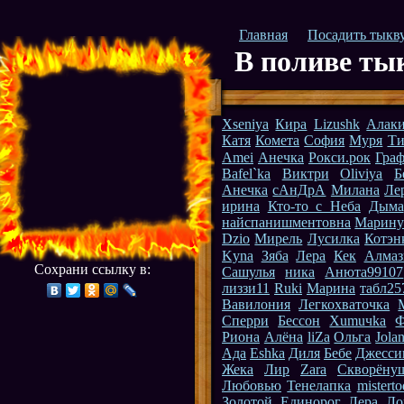
Главная
Посадить тыкв
В поливе ты
Xseniya
Кира
Lizushk
Алак
Катя
Комета
София
Муря
Ти
Amei
Анечка
Рокси.рок
Граф
Bafel`ka
Виктри
Oliviya
Б
Анечка
сАнДрА
Милана
Ле
ирина
Кто-то с Неба
Дыма
найспанишментовна
Марин
Dzio
Мирель
Лусилка
Котэн
Kyna
Зяба
Лера
Кек
Алмаз
Сохрани ссылку в:
Сашулья
ника
Анюта99107
лиззи11
Ruki
Марина
табл25
Вавилония
Легкохваточка
Сперри
Бессон
Xumuчka
Ф
Риона
Алёна
liZa
Ольга
Jolan
Ада
Eshka
Диля
Бебе
Джесси
Жека
Лир
Zara
Скворёну
Любовью
Тенелапка
mistert
Золотой Единорог
Лера
Ло